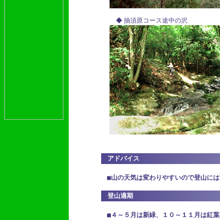
◆ 抽須原コース途中の沢
アドバイス
登山適期