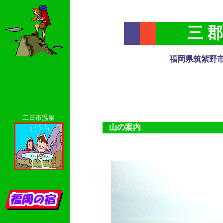
三 郡
福岡県筑紫野
二日市温泉
山の案内