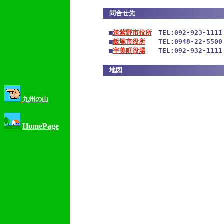
問合せ先
■
筑紫野市役所
　TEL:092-923-111
■
飯塚市役所
　　TEL:0948-22-550
■
宇美町役場
　　TEL:092-932-111
地図
九州の山
HomePage