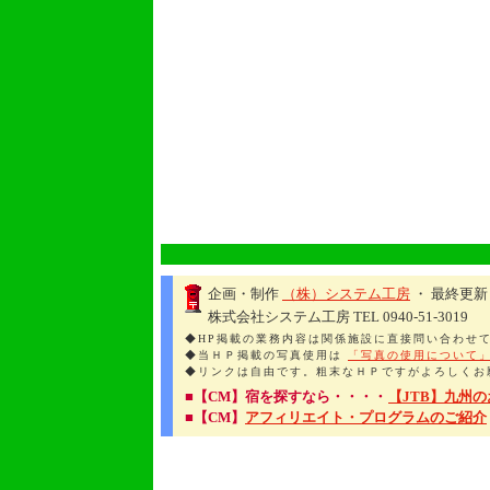
企画・制作
（株）システム工房
・ 最終更新
株式会社システム工房 TEL 0940-51-3019
◆HP掲載の業務内容は関係施設に直接問い合わせ
◆当ＨＰ掲載の写真使用は
「写真の使用について
◆リンクは自由です。粗末なＨＰですがよろしくお
■【CM】宿を探すなら・・・・
【JTB】九州
■【CM】
アフィリエイト・プログラムのご紹介