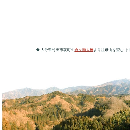
◆ 大分県竹田市荻町の
合ヶ瀬大橋
より祖母山を望む（中央