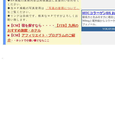
◆HP掲載の業務内容は関係施設に直接問い合わせて
ください。
◆当ＨＰ掲載の写真使用は
「写真の使用について」
をご覧ください。
HTCコラーゲンDX 
◆リンクは自由です。粗末なＨＰですがよろしくお
吸収力と生み出す力に着目し
願い致します。
900mgと紫外線からコラ
フェノール。
■【CM】宿を探すなら・・・・
【JTB】九州の
YOKAT
おすすめ旅館・ホテル
■【CM】
アフィリエイト・プログラムのご紹
介
・・ネットで小遣い稼ぐならここ