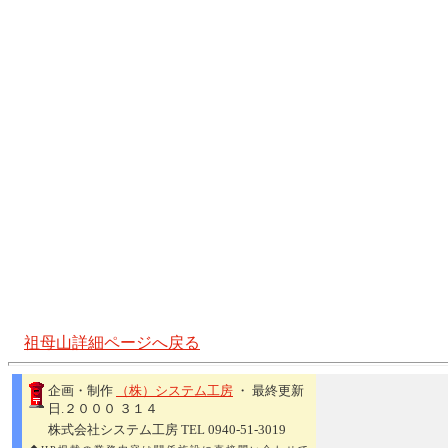
祖母山詳細ページへ戻る
企画・制作
（株）システム工房
・ 最終更新
日.２０００ ３１４
株式会社システム工房 TEL 0940-51-3019