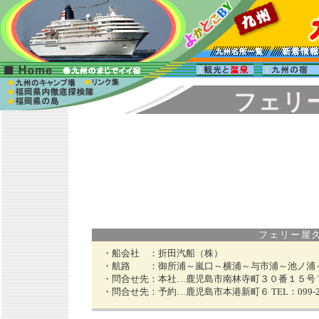
フェリ
フェリー屋久島２
・船会社 ：
折田汽船（株）
・航路 ：
御所浦～嵐口～横浦～与市浦～池ノ浦
・問合せ先：
本社…鹿児島市南林寺町３０番１５号 TEL：
・問合せ先：
予約…鹿児島市本港新町６ TEL：099-22