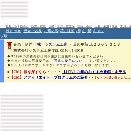
|
|
|
|
|
|
|
|
|
北九州市
福岡市
嬉野・武雄
長崎
平戸・佐世保
雲仙・小浜
玉名・菊池
阿蘇
黒川・
|
Ｈｏｍｅ
|
観光
温泉
|
九州
宿
|
花
紅葉
|
橋
|
山
|
船
|
キャン
と
の
と
プ場
|
企画・制作
（株）システム工房
・ 最終更新日.２００３ ３１８
株式会社システム工房 TEL 0940-51-3019
◆HP掲載の業務内容は関係施設に直接問い合わせてください。
◆当ＨＰ掲載の写真使用は
「写真の使用について」
をご覧ください。
◆リンクは自由です。粗末なＨＰですがよろしくお願い致します。
■【CM】宿を探すなら・・・・
【JTB】九州のおすすめ旅館・ホテル
■【CM】
アフィリエイト・プログラムのご紹介
・・ネットで小遣い稼ぐならこ